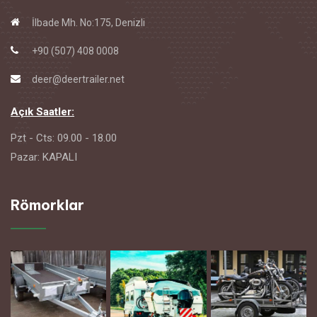
İlbade Mh. No:175, Denizli
+90 (507) 408 0008
deer@deertrailer.net
Açık Saatler:
Pzt - Cts: 09.00 - 18.00
Pazar: KAPALI
Römorklar