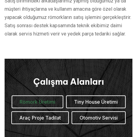
Satış birimindeki arkadaşlarımız yapmış olduğumuz ya da
müşteri ihtiyaçlarına ve kullanım amacına göre özel olarak
yapacak olduğumuz römorkların satış işlemini gerçekleştirir.
Satış sonrası destek kapsamında teknik ekibimiz daimi
olarak servis hizmeti verir ve yedek parça tedariki sağlar.
Çalışma Alanları
Römork Üretimi
Tiny House Üretimi
Araç Proje Tadilat
Otomotiv Servisi